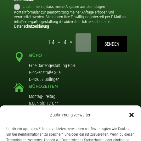
Ich stimme zu, dass meine Angaben aus dem obigen
Kontaktformular zur Beantwortung meiner Anfrage erhoben und
verarbeitet werden. Sie können Ihre Einwilligung jederzeit per E-Mail an
info@erbe-gartengestaltung.de widerrufen. Ich akzeptiere die
Datenschutzerklärung
=
14 + 4
SENDEN

BÜRO
Erbe Gartengestaltung GbR
Glockenstraße 36a
D-42657 Solingen

BÜROZEITEN
Montag-Freitag
8.00h bis 17 Uhr

EMAIL
Zustimmung verwalten
info@erbe-gartengestaltung.de

TELEFON
Um dir ein optimales Erlebnis zu bieten, verwenden wir Technologien wie Cookies,
um Geräteinformationen zu speichern und/oder darauf zuzugreifen. Wenn du diesen
0049 (0)212 / 42795
Technologien zustimmst, können wir Daten wie das Surfverhalten oder eindeutige