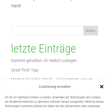
Hand!
Suchen
letzte Einträge
Sommer genießen. Im Herbst Loslegen.
Unser Profi-Tipp
Machen Sie ruhig Urlaub – wir kümmern uns um
Ihren Garten!
Zustimmung verwalten
Geschenkt! Von März bis Mai
Um dir ein optimales Erlebnis zu bieten, verwenden wir Technologien wie Cookies,
um Geräteinformationen zu speichern und/oder darauf zuzugreifen. Wenn du diesen
Winterzeit? Schnittzeit!
Technologien zustimmst, können wir Daten wie das Surfverhalten oder eindeutige